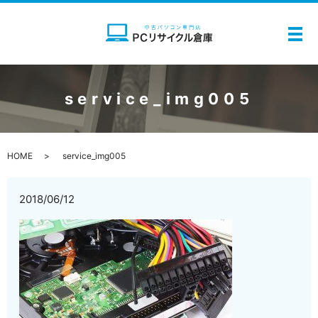
メ
service_img005
HOME
service_img005
2018/06/12