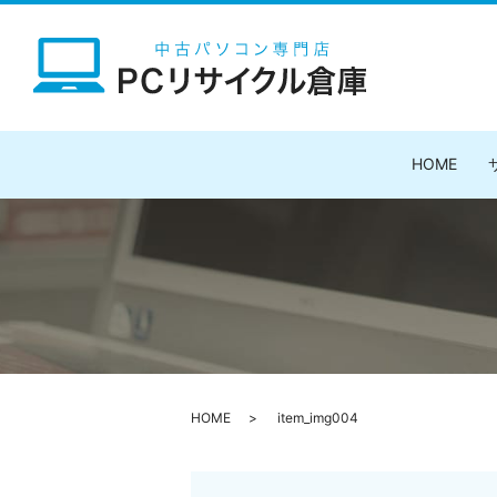
HOME
HOME
item_img004