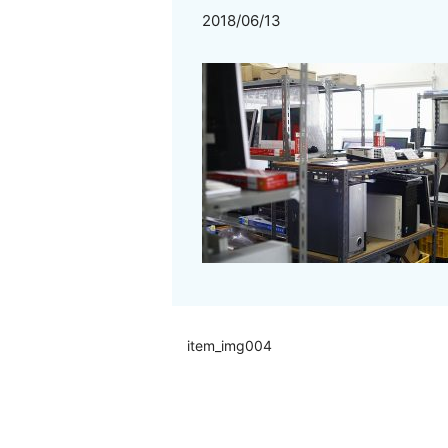
2018/06/13
item_img004